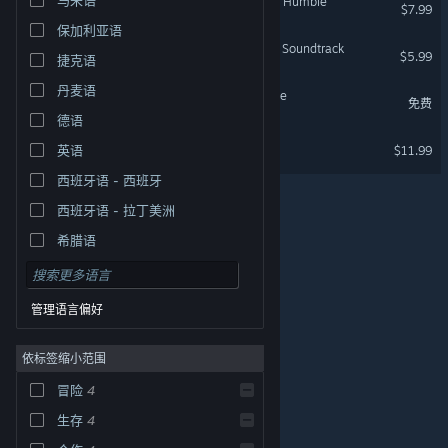
The Planet Crafter - Planet Humble
$7.99
保加利亚语
The Planet Crafter Original Soundtrack
$5.99
捷克语
丹麦语
The Planet Crafter: Prologue
免费
德语
Abracadabrew
英语
$11.99
西班牙语 - 西班牙
西班牙语 - 拉丁美洲
希腊语
管理语言偏好
依标签缩小范围
冒险
4
© Valve Corporation。保留所有权利。所有商标均为其在
美国及其它国家/地区的各自持有者所有。
隐私政策
|
法
生存
4
律信息
|
无障碍
|
Steam 订户协议
|
退款
|
Cookie