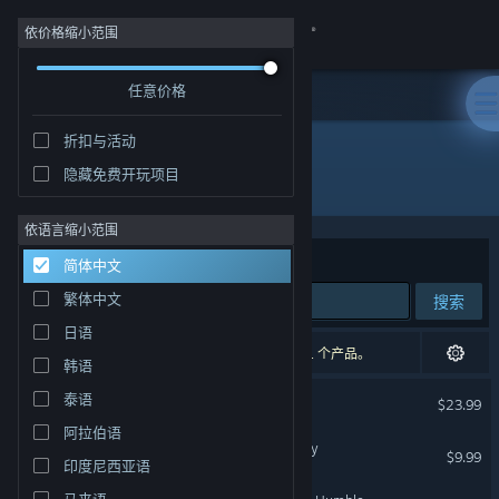
登录
依价格缩小范围
任意价格
商店
折扣与活动
社区
隐藏免费开玩项目
开发者: Miju Games
关于
依语言缩小范围
排序依据
相关性
简体中文
客服
繁体中文
搜索
日语
更改语言
6 个匹配的搜索结果。 根据您的偏好，已排除了 1 个产品。
韩语
获取 Steam 手机应用
星球工匠
泰语
$23.99
阿拉伯语
查看桌面版网站
The Planet Crafter - Toxicity
$9.99
印度尼西亚语
马来语