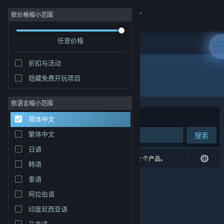
登录
依价格缩小范围
任意价格
商店
折扣与活动
社区
隐藏免费开玩项目
开发者: Maru Games
关于
依语言缩小范围
排序依据
相关性
简体中文
客服
繁体中文
搜索
日语
更改语言
0 个匹配的搜索结果。 根据您的偏好，已排除了 2 个产品。
韩语
获取 Steam 手机应用
泰语
阿拉伯语
查看桌面版网站
印度尼西亚语
马来语