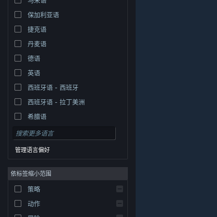
保加利亚语
捷克语
丹麦语
德语
英语
西班牙语 - 西班牙
西班牙语 - 拉丁美洲
希腊语
管理语言偏好
依标签缩小范围
策略
© Valve Corporation。保留所有权利。所有商标均为其在
美国及其它国家/地区的各自持有者所有。
隐私政策
|
法
动作
律信息
|
无障碍
|
Steam 订户协议
|
退款
|
Cookie