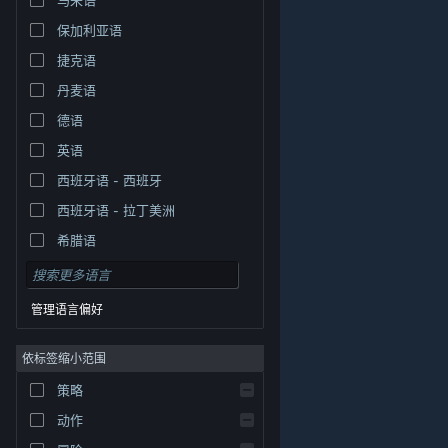
保加利亚语
捷克语
丹麦语
德语
英语
西班牙语 - 西班牙
西班牙语 - 拉丁美洲
希腊语
管理语言偏好
依标签缩小范围
策略
© Valve Corporation。保留所有权利。所有商标均为其在
美国及其它国家/地区的各自持有者所有。
隐私政策
|
法
动作
律信息
|
无障碍
|
Steam 订户协议
|
退款
|
Cookie