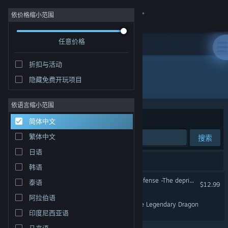
登录
依价格缩小范围
任意价格
商店
折扣与活动
社区
隐藏免费开玩项目
开发者: Luna's Tail Creative LLC
关于
依语言缩小范围
排序依据
相关性
简体中文
客服
繁体中文
搜索
日语
更改语言
2 个匹配的搜索结果。
韩语
获取 Steam 手机应用
Luna & Monsters Tower Defense -The deprived magical kingdom-
泰语
$12.99
阿拉伯语
查看桌面版网站
Lunadra: Luna Awakens the Legendary Dragon
印度尼西亚语
马来语