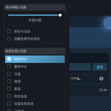
登录
依价格缩小范围
任意价格
商店
折扣与活动
社区
隐藏免费开玩项目
开发者: Lucy B. Locks
关于
依语言缩小范围
排序依据
相关性
简体中文
客服
繁体中文
搜索
日语
更改语言
1 个匹配的搜索结果。 根据您的偏好，已排除了 1 个产品。
韩语
获取 Steam 手机应用
Lucid Blocks Soundtrack
泰语
$5.99
阿拉伯语
查看桌面版网站
印度尼西亚语
马来语