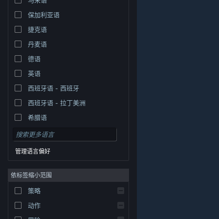
保加利亚语
捷克语
丹麦语
德语
英语
西班牙语 - 西班牙
西班牙语 - 拉丁美洲
希腊语
管理语言偏好
依标签缩小范围
策略
© Valve Corporation。保留所有权利。所有商标均为其在
美国及其它国家/地区的各自持有者所有。
隐私政策
|
法
动作
律信息
|
无障碍
|
Steam 订户协议
|
退款
|
Cookie