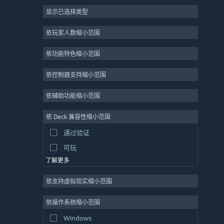
显示已选择类型
大型多人在线
独立
依玩家人数缩小范围
抢先体验
依功能特色缩小范围
休闲
模拟
依控制器支持缩小范围
竞速
依辅助功能缩小范围
体育
依 Deck 兼容性缩小范围
视频制作
通过验证
照片编辑
可玩
了解更多
依支持虚拟现实缩小范围
依操作系统缩小范围
Windows