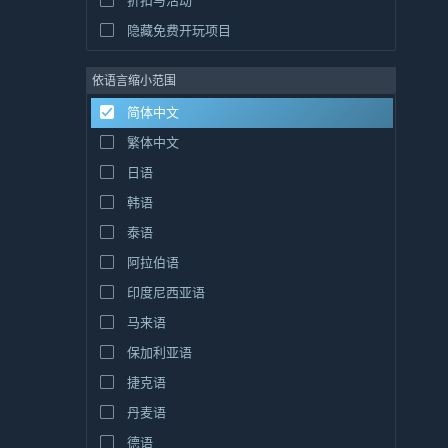
折扣与活动
隐藏免费开玩项目
依语言缩小范围
简体中文
繁体中文
日语
韩语
泰语
阿拉伯语
印度尼西亚语
马来语
保加利亚语
捷克语
丹麦语
德语