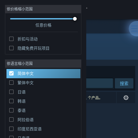
登录
依价格缩小范围
任意价格
商店
折扣与活动
社区
隐藏免费开玩项目
开发者: Last Sun, LLC
关于
依语言缩小范围
排序依据
相关性
简体中文
客服
繁体中文
搜索
日语
更改语言
0 个匹配的搜索结果。 根据您的偏好，已排除了 1 个产品。
韩语
获取 Steam 手机应用
泰语
阿拉伯语
查看桌面版网站
印度尼西亚语
马来语