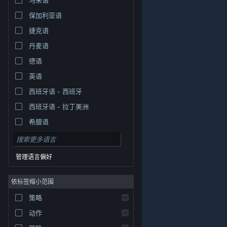
保加利亚语
捷克语
丹麦语
德语
英语
西班牙语 - 西班牙
西班牙语 - 拉丁美洲
希腊语
管理语言偏好
依标签缩小范围
策略
© Valve Corporation。保留所有权利。所有商标均为其在
美国及其它国家/地区的各自持有者所有。
隐私政策
|
法
动作
律信息
|
无障碍
|
Steam 订户协议
|
退款
|
Cookie