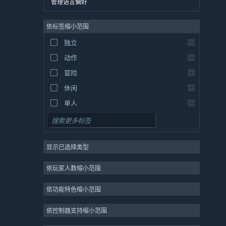
管理语言偏好
英语
依标签缩小范围
西班牙语 - 西班牙
西班牙语 - 拉丁美洲
独立
希腊语
动作
冒险
休闲
单人
模拟
角色扮演
显示已选择类型
策略
2D
依玩家人数缩小范围
抢先体验
依功能特色缩小范围
3D
免费开玩
依控制器支持缩小范围
氛围