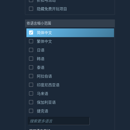
折扣与活动
隐藏免费开玩项目
依语言缩小范围
简体中文
繁体中文
日语
韩语
泰语
阿拉伯语
印度尼西亚语
马来语
保加利亚语
捷克语
丹麦语
德语