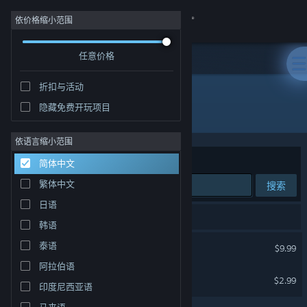
登录
依价格缩小范围
任意价格
商店
折扣与活动
社区
隐藏免费开玩项目
开发者: Hot Chili Games
关于
依语言缩小范围
排序依据
相关性
简体中文
客服
繁体中文
搜索
日语
更改语言
2 个匹配的搜索结果。
韩语
获取 Steam 手机应用
伊莉丝：深渊洄光
泰语
$9.99
阿拉伯语
查看桌面版网站
Elypse Soundtrack
$2.99
印度尼西亚语
马来语