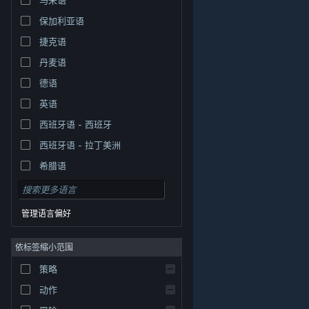
保加利亚语
捷克语
丹麦语
德语
英语
西班牙语 - 西班牙
西班牙语 - 拉丁美洲
希腊语
管理语言偏好
依标签缩小范围
策略
© Valve Corporation。保留所有权利。所有商标均为其在
美国及其它国家/地区的各自持有者所有。
隐私政策
|
法
动作
律信息
|
无障碍
|
Steam 订户协议
|
退款
|
Cookie