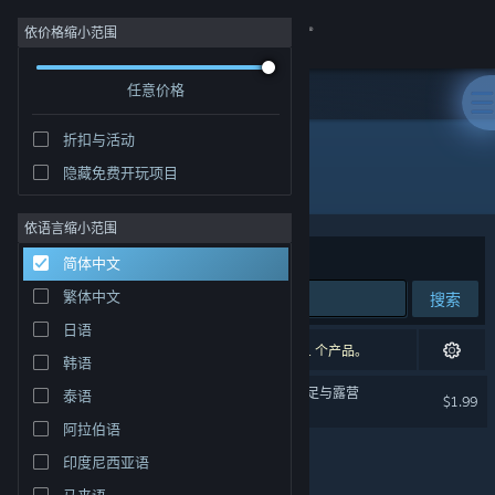
登录
依价格缩小范围
任意价格
商店
折扣与活动
社区
隐藏免费开玩项目
开发者: Hont
关于
依语言缩小范围
排序依据
相关性
简体中文
客服
繁体中文
搜索
日语
更改语言
1 个匹配的搜索结果。 根据您的偏好，已排除了 1 个产品。
韩语
获取 Steam 手机应用
Trekking and Camping | 远足与露营
泰语
$1.99
阿拉伯语
查看桌面版网站
印度尼西亚语
马来语