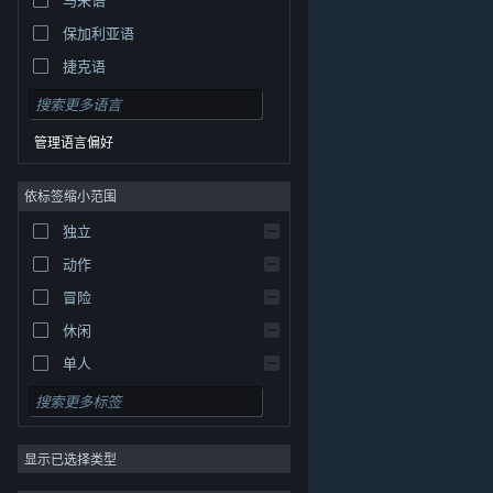
保加利亚语
捷克语
丹麦语
德语
管理语言偏好
英语
依标签缩小范围
西班牙语 - 西班牙
西班牙语 - 拉丁美洲
独立
希腊语
动作
冒险
休闲
单人
模拟
角色扮演
© Valve Corporation。保留所有权利。所有商标均为其在
美国及其它国家/地区的各自持有者所有。
隐私政策
|
法
显示已选择类型
策略
律信息
|
无障碍
|
Steam 订户协议
|
退款
|
Cookie