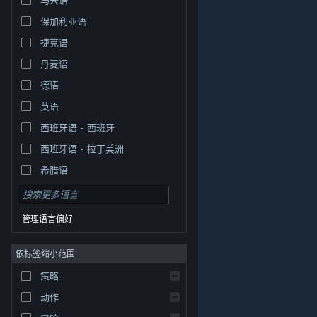
保加利亚语
捷克语
丹麦语
德语
英语
西班牙语 - 西班牙
西班牙语 - 拉丁美洲
希腊语
管理语言偏好
依标签缩小范围
策略
© Valve Corporation。保留所有权利。所有商标均为其在
美国及其它国家/地区的各自持有者所有。
隐私政策
|
法
动作
律信息
|
无障碍
|
Steam 订户协议
|
退款
|
Cookie