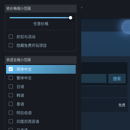
登录
依价格缩小范围
任意价格
商店
折扣与活动
社区
隐藏免费开玩项目
开发者: Haxy
关于
依语言缩小范围
排序依据
相关性
简体中文
客服
繁体中文
搜索
日语
更改语言
1 个匹配的搜索结果。
韩语
获取 Steam 手机应用
VRCVideoCacher
泰语
免费
阿拉伯语
查看桌面版网站
印度尼西亚语
马来语