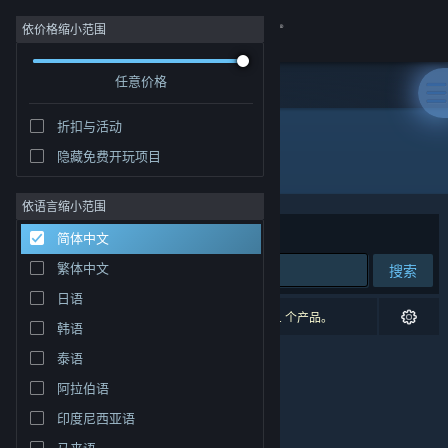
登录
依价格缩小范围
任意价格
商店
折扣与活动
社区
隐藏免费开玩项目
开发者: Grip Top Games
关于
依语言缩小范围
排序依据
相关性
简体中文
客服
繁体中文
搜索
日语
更改语言
0 个匹配的搜索结果。 根据您的偏好，已排除了 1 个产品。
韩语
获取 Steam 手机应用
泰语
阿拉伯语
查看桌面版网站
印度尼西亚语
马来语