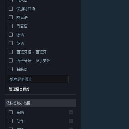
保加利亚语
捷克语
丹麦语
德语
英语
西班牙语 - 西班牙
西班牙语 - 拉丁美洲
希腊语
管理语言偏好
依标签缩小范围
策略
© Valve Corporation。保留所有权利。所有商标均为其在
美国及其它国家/地区的各自持有者所有。
隐私政策
|
法
动作
律信息
|
无障碍
|
Steam 订户协议
|
退款
|
Cookie