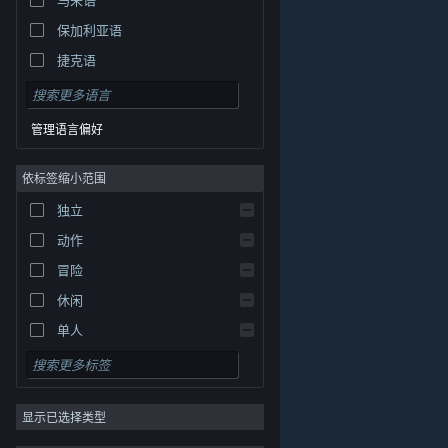
保加利亚语
捷克语
丹麦语
德语
管理语言偏好
英语
依标签缩小范围
西班牙语 - 西班牙
西班牙语 - 拉丁美洲
独立
希腊语
动作
冒险
休闲
单人
模拟
角色扮演
© Valve Corporation。保留所有权利。所有商标均为其在
美国及其它国家/地区的各自持有者所有。
隐私政策
|
法
显示已选择类型
策略
律信息
|
无障碍
|
Steam 订户协议
|
退款
|
Cookie