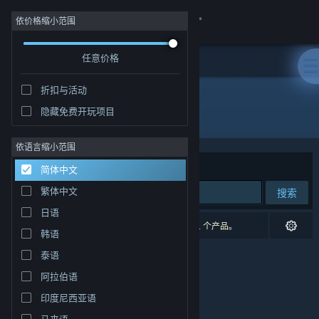
登录
依价格缩小范围
任意价格
商店
折扣与活动
社区
隐藏免费开玩项目
开发者: Ghost Gaming
关于
依语言缩小范围
排序依据
相关性
简体中文
客服
繁体中文
搜索
日语
更改语言
0 个匹配的搜索结果。 根据您的偏好，已排除了 1 个产品。
韩语
获取 Steam 手机应用
泰语
阿拉伯语
查看桌面版网站
印度尼西亚语
马来语