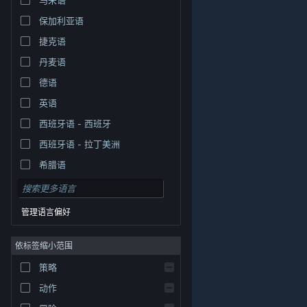
保加利亚语
捷克语
丹麦语
德语
英语
西班牙语 - 西班牙
西班牙语 - 拉丁美洲
希腊语
管理语言偏好
依标签缩小范围
策略
© Valve Corporation。保留所有权利。所有商标均为其在
美国及其它国家/地区的各自持有者所有。
隐私政策
|
法
动作
律信息
|
无障碍
|
Steam 订户协议
|
退款
|
Cookie