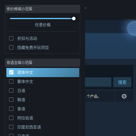
登录
依价格缩小范围
任意价格
商店
折扣与活动
社区
隐藏免费开玩项目
开发者: Gereon Bartel
关于
依语言缩小范围
排序依据
相关性
简体中文
客服
繁体中文
搜索
日语
更改语言
0 个匹配的搜索结果。 根据您的偏好，已排除了 1 个产品。
韩语
获取 Steam 手机应用
泰语
阿拉伯语
查看桌面版网站
印度尼西亚语
马来语