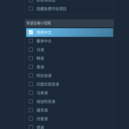
折扣与活动
隐藏免费开玩项目
依语言缩小范围
简体中文
繁体中文
日语
韩语
泰语
阿拉伯语
印度尼西亚语
马来语
保加利亚语
捷克语
丹麦语
德语