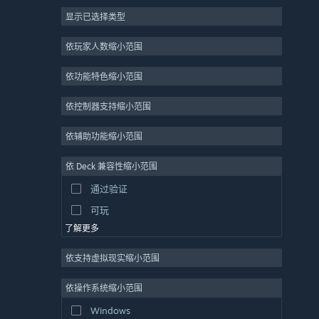
显示已选择类型
大型多人在线
独立
依玩家人数缩小范围
抢先体验
依功能特色缩小范围
休闲
模拟
依控制器支持缩小范围
竞速
依辅助功能缩小范围
体育
依 Deck 兼容性缩小范围
视频制作
通过验证
照片编辑
可玩
了解更多
依支持虚拟现实缩小范围
依操作系统缩小范围
Windows