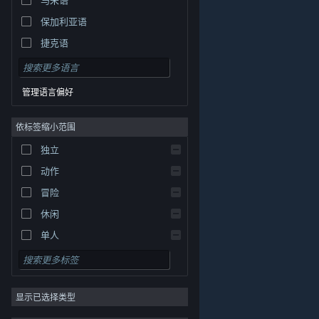
保加利亚语
捷克语
丹麦语
德语
管理语言偏好
英语
依标签缩小范围
西班牙语 - 西班牙
西班牙语 - 拉丁美洲
独立
希腊语
动作
冒险
休闲
单人
模拟
角色扮演
© Valve Corporation。保留所有权利。所有商标均为其在
美国及其它国家/地区的各自持有者所有。
隐私政策
|
法
显示已选择类型
策略
律信息
|
无障碍
|
Steam 订户协议
|
退款
|
Cookie