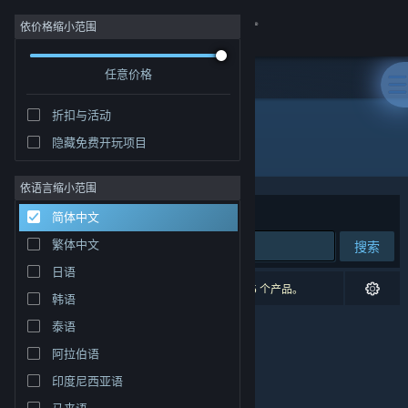
登录
依价格缩小范围
任意价格
商店
折扣与活动
社区
隐藏免费开玩项目
开发者: FivexGames
关于
依语言缩小范围
排序依据
相关性
简体中文
客服
繁体中文
搜索
日语
更改语言
0 个匹配的搜索结果。 根据您的偏好，已排除了 5 个产品。
韩语
获取 Steam 手机应用
泰语
阿拉伯语
查看桌面版网站
印度尼西亚语
马来语