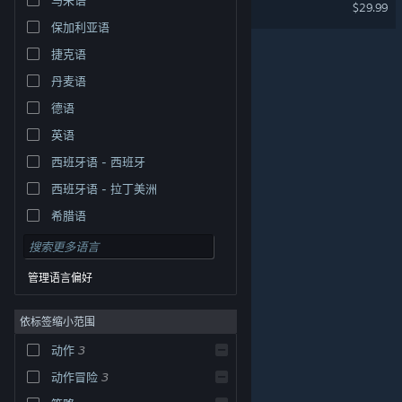
南瓜杰克
$29.99
保加利亚语
捷克语
丹麦语
德语
英语
西班牙语 - 西班牙
西班牙语 - 拉丁美洲
希腊语
管理语言偏好
依标签缩小范围
动作
3
© Valve Corporation。保留所有权利。所有商标均为其在
美国及其它国家/地区的各自持有者所有。
隐私政策
|
法
动作冒险
3
律信息
|
无障碍
|
Steam 订户协议
|
退款
|
Cookie