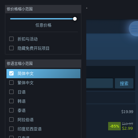
登录
依价格缩小范围
任意价格
商店
折扣与活动
社区
隐藏免费开玩项目
开发者: Evil Raptor
关于
依语言缩小范围
排序依据
相关性
简体中文
客服
繁体中文
搜索
日语
更改语言
3 个匹配的搜索结果。
韩语
获取 Steam 手机应用
遥遥西土 Far Far West
泰语
$19.99
阿拉伯语
查看桌面版网站
Akimbot
$19.99
-85%
$2.99
印度尼西亚语
马来语