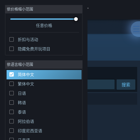
登录
依价格缩小范围
任意价格
商店
折扣与活动
社区
隐藏免费开玩项目
开发者: Epic Games, Inc.
关于
依语言缩小范围
排序依据
相关性
简体中文
客服
繁体中文
搜索
日语
更改语言
0 个匹配的搜索结果。
韩语
获取 Steam 手机应用
泰语
阿拉伯语
查看桌面版网站
印度尼西亚语
马来语