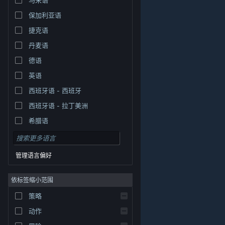
保加利亚语
捷克语
丹麦语
德语
英语
西班牙语 - 西班牙
西班牙语 - 拉丁美洲
希腊语
管理语言偏好
依标签缩小范围
策略
© Valve Corporation。保留所有权利。所有商标均为其在
美国及其它国家/地区的各自持有者所有。
隐私政策
|
法
动作
律信息
|
无障碍
|
Steam 订户协议
|
退款
|
Cookie