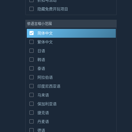
折扣与活动
隐藏免费开玩项目
依语言缩小范围
简体中文
繁体中文
日语
韩语
泰语
阿拉伯语
印度尼西亚语
马来语
保加利亚语
捷克语
丹麦语
德语