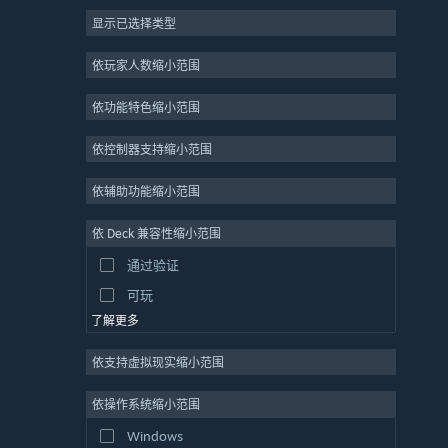
显示已选择类型
大型多人在线
独立
依玩家人数缩小范围
抢先体验
依功能特色缩小范围
休闲
模拟
依控制器支持缩小范围
竞速
依辅助功能缩小范围
体育
依 Deck 兼容性缩小范围
视频制作
通过验证
照片编辑
可玩
了解更多
依支持虚拟现实缩小范围
依操作系统缩小范围
Windows