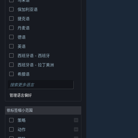
保加利亚语
捷克语
丹麦语
德语
英语
西班牙语 - 西班牙
西班牙语 - 拉丁美洲
希腊语
管理语言偏好
依标签缩小范围
策略
© Valve Corporation。保留所有权利。所有商标均为其在
美国及其它国家/地区的各自持有者所有。
隐私政策
|
法
动作
律信息
|
无障碍
|
Steam 订户协议
|
退款
|
Cookie