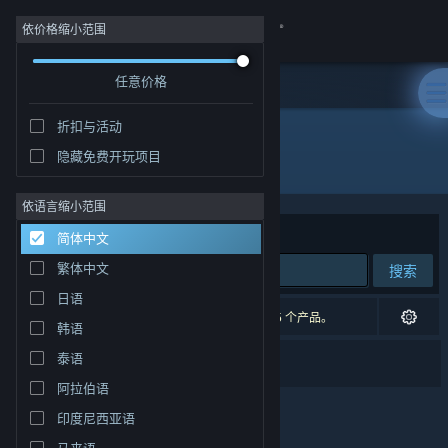
登录
依价格缩小范围
任意价格
商店
折扣与活动
社区
隐藏免费开玩项目
开发者: Dryden Thomas Games
关于
依语言缩小范围
排序依据
相关性
简体中文
客服
繁体中文
搜索
日语
更改语言
1 个匹配的搜索结果。 根据您的偏好，已排除了 5 个产品。
韩语
获取 Steam 手机应用
Disinherited
泰语
阿拉伯语
查看桌面版网站
印度尼西亚语
马来语