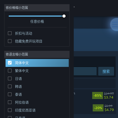
登录
依价格缩小范围
任意价格
商店
折扣与活动
社区
隐藏免费开玩项目
开发者: Dope Games
关于
依语言缩小范围
排序依据
相关性
简体中文
客服
繁体中文
搜索
日语
更改语言
2 个匹配的搜索结果。
韩语
获取 Steam 手机应用
Definitely Not Fried Chicken
$24.99
泰语
-85%
$3.74
阿拉伯语
查看桌面版网站
带派幸存者3D
$5.99
-20%
$4.79
印度尼西亚语
马来语