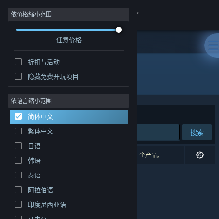
登录
依价格缩小范围
任意价格
商店
折扣与活动
社区
隐藏免费开玩项目
开发者: Disney Interactive Studios
关于
依语言缩小范围
排序依据
相关性
简体中文
客服
繁体中文
搜索
日语
更改语言
0 个匹配的搜索结果。 根据您的偏好，已排除了 1 个产品。
韩语
获取 Steam 手机应用
泰语
阿拉伯语
查看桌面版网站
印度尼西亚语
马来语