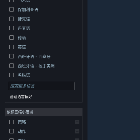
保加利亚语
捷克语
丹麦语
德语
英语
西班牙语 - 西班牙
西班牙语 - 拉丁美洲
希腊语
管理语言偏好
依标签缩小范围
策略
© Valve Corporation。保留所有权利。所有商标均为其在
美国及其它国家/地区的各自持有者所有。
隐私政策
|
法
动作
律信息
|
无障碍
|
Steam 订户协议
|
退款
|
Cookie