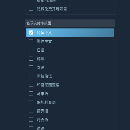
折扣与活动
隐藏免费开玩项目
依语言缩小范围
简体中文
繁体中文
日语
韩语
泰语
阿拉伯语
印度尼西亚语
马来语
保加利亚语
捷克语
丹麦语
德语