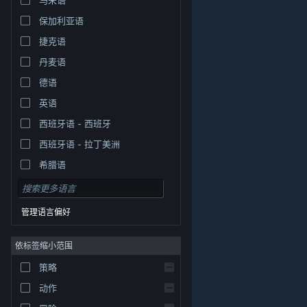
保加利亚语
捷克语
丹麦语
德语
英语
西班牙语 - 西班牙
西班牙语 - 拉丁美洲
希腊语
管理语言偏好
依标签缩小范围
策略
© Valve Corporation。保留所有权利。所有商标均为其在
美国及其它国家/地区的各自持有者所有。
隐私政策
|
法
动作
律信息
|
无障碍
|
Steam 订户协议
|
退款
|
Cookie