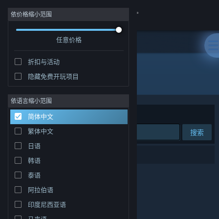
登录
依价格缩小范围
任意价格
商店
折扣与活动
社区
隐藏免费开玩项目
开发者: Damian
关于
依语言缩小范围
排序依据
相关性
简体中文
客服
繁体中文
搜索
日语
更改语言
0 个匹配的搜索结果。
韩语
获取 Steam 手机应用
泰语
阿拉伯语
查看桌面版网站
印度尼西亚语
马来语