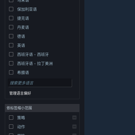
保加利亚语
捷克语
丹麦语
德语
英语
西班牙语 - 西班牙
西班牙语 - 拉丁美洲
希腊语
管理语言偏好
依标签缩小范围
策略
© Valve Corporation。保留所有权利。所有商标均为其在
美国及其它国家/地区的各自持有者所有。
隐私政策
|
法
动作
律信息
|
无障碍
|
Steam 订户协议
|
退款
|
Cookie