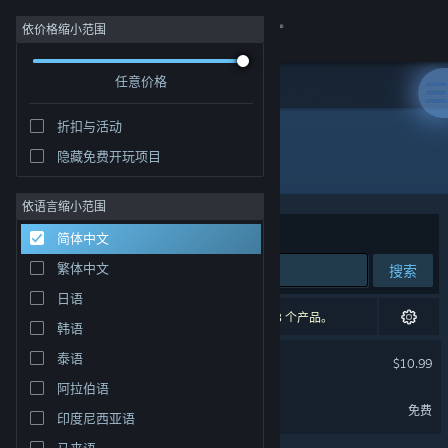
登录
依价格缩小范围
任意价格
商店
折扣与活动
社区
隐藏免费开玩项目
开发者: Cowleyfornia Studios
关于
依语言缩小范围
排序依据
相关性
简体中文
客服
繁体中文
搜索
日语
更改语言
2 个匹配的搜索结果。 根据您的偏好，已排除了 3 个产品。
韩语
获取 Steam 手机应用
铁路物语
泰语
$10.99
阿拉伯语
查看桌面版网站
铁路物语 Demo
免费
印度尼西亚语
马来语