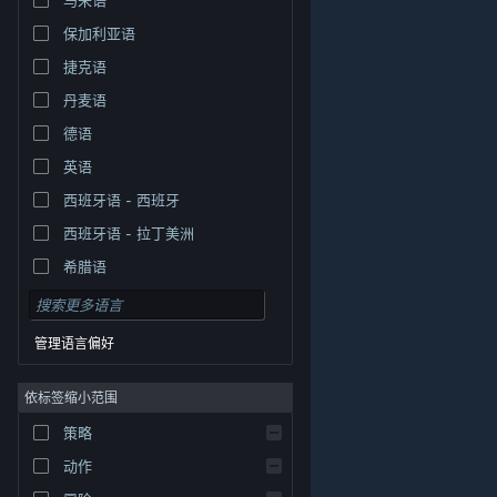
保加利亚语
捷克语
丹麦语
德语
英语
西班牙语 - 西班牙
西班牙语 - 拉丁美洲
希腊语
管理语言偏好
依标签缩小范围
策略
© Valve Corporation。保留所有权利。所有商标均为其在
美国及其它国家/地区的各自持有者所有。
隐私政策
|
法
动作
律信息
|
无障碍
|
Steam 订户协议
|
退款
|
Cookie