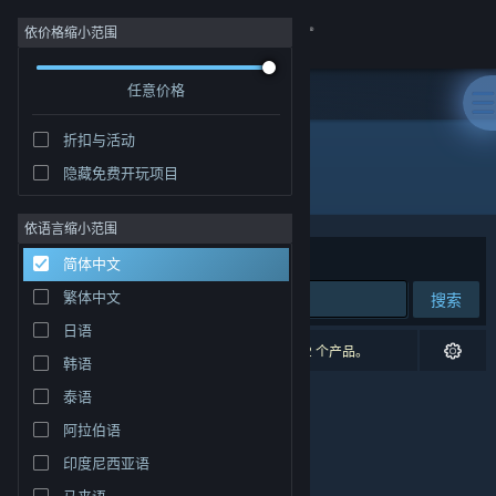
登录
依价格缩小范围
任意价格
商店
折扣与活动
社区
隐藏免费开玩项目
开发者: Color Brush Studio
关于
依语言缩小范围
排序依据
相关性
简体中文
客服
繁体中文
搜索
日语
更改语言
0 个匹配的搜索结果。 根据您的偏好，已排除了 2 个产品。
韩语
获取 Steam 手机应用
泰语
阿拉伯语
查看桌面版网站
印度尼西亚语
马来语