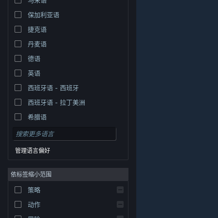
保加利亚语
捷克语
丹麦语
德语
英语
西班牙语 - 西班牙
西班牙语 - 拉丁美洲
希腊语
管理语言偏好
依标签缩小范围
策略
© Valve Corporation。保留所有权利。所有商标均为其在
美国及其它国家/地区的各自持有者所有。
隐私政策
|
法
动作
律信息
|
无障碍
|
Steam 订户协议
|
退款
|
Cookie