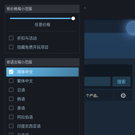
登录
依价格缩小范围
任意价格
商店
折扣与活动
社区
隐藏免费开玩项目
开发者: Cody Dowell
关于
依语言缩小范围
排序依据
相关性
简体中文
客服
繁体中文
搜索
日语
更改语言
0 个匹配的搜索结果。 根据您的偏好，已排除了 1 个产品。
韩语
获取 Steam 手机应用
泰语
阿拉伯语
查看桌面版网站
印度尼西亚语
马来语