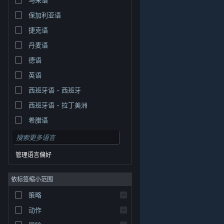
保加利亚语
捷克语
丹麦语
德语
英语
西班牙语 - 西班牙
西班牙语 - 拉丁美洲
希腊语
管理语言偏好
依标签缩小范围
策略
© Valve Corporation。保留所有权利。所有商标均为其在
美国及其它国家/地区的各自持有者所有。
隐私政策
|
法
动作
律信息
|
无障碍
|
Steam 订户协议
|
退款
|
Cookie