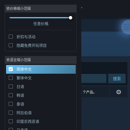
登录
依价格缩小范围
任意价格
商店
折扣与活动
社区
隐藏免费开玩项目
开发者: CodeBison Games
关于
依语言缩小范围
排序依据
相关性
简体中文
客服
繁体中文
搜索
日语
更改语言
0 个匹配的搜索结果。 根据您的偏好，已排除了 1 个产品。
韩语
获取 Steam 手机应用
泰语
阿拉伯语
查看桌面版网站
印度尼西亚语
马来语