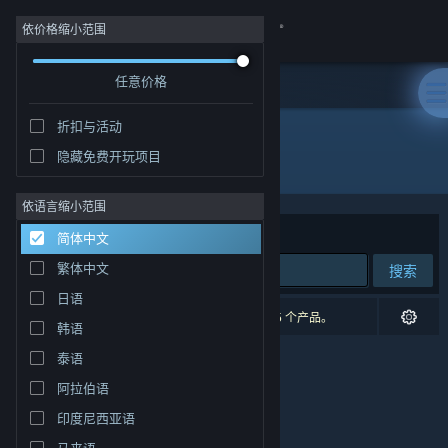
登录
依价格缩小范围
任意价格
商店
折扣与活动
社区
隐藏免费开玩项目
开发者: Cascadia Games
关于
依语言缩小范围
排序依据
相关性
简体中文
客服
繁体中文
搜索
日语
更改语言
0 个匹配的搜索结果。 根据您的偏好，已排除了 5 个产品。
韩语
获取 Steam 手机应用
泰语
阿拉伯语
查看桌面版网站
印度尼西亚语
马来语