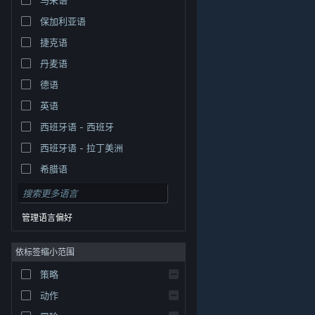
保加利亚语
捷克语
丹麦语
德语
英语
西班牙语 - 西班牙
西班牙语 - 拉丁美洲
希腊语
管理语言偏好
依标签缩小范围
策略
© Valve Corporation。保留所有权利。所有商标均为其在
美国及其它国家/地区的各自持有者所有。
隐私政策
|
法
动作
律信息
|
无障碍
|
Steam 订户协议
|
退款
|
Cookie