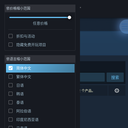
登录
依价格缩小范围
任意价格
商店
折扣与活动
社区
隐藏免费开玩项目
开发者: Blue Collar Games
关于
依语言缩小范围
排序依据
相关性
简体中文
客服
繁体中文
搜索
日语
更改语言
0 个匹配的搜索结果。 根据您的偏好，已排除了 2 个产品。
韩语
获取 Steam 手机应用
泰语
阿拉伯语
查看桌面版网站
印度尼西亚语
马来语