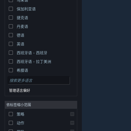
保加利亚语
捷克语
丹麦语
德语
英语
西班牙语 - 西班牙
西班牙语 - 拉丁美洲
希腊语
管理语言偏好
依标签缩小范围
策略
© Valve Corporation。保留所有权利。所有商标均为其在
美国及其它国家/地区的各自持有者所有。
隐私政策
|
法
动作
律信息
|
无障碍
|
Steam 订户协议
|
退款
|
Cookie