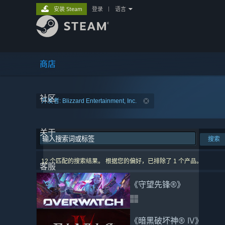
安装 Steam
登录
|
语言
商店
社区
开发者: Blizzard Entertainment, Inc.
关于
搜索
12 个匹配的搜索结果。 根据您的偏好，已排除了 1 个产品。
客服
《守望先锋®》
《暗黑破坏神® IV》