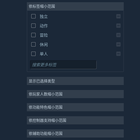
依标签缩小范围
西班牙语 - 西班牙
西班牙语 - 拉丁美洲
独立
希腊语
动作
冒险
休闲
单人
模拟
角色扮演
显示已选择类型
策略
2D
依玩家人数缩小范围
抢先体验
依功能特色缩小范围
3D
免费开玩
依控制器支持缩小范围
氛围
依辅助功能缩小范围
剧情丰富