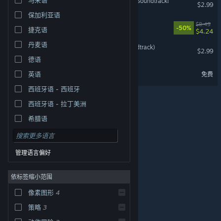
Rise to Ruins - The Living Soundtrack!
$2.99
保加利亚语
Arco - Original Soundtrack
$8.49
-50%
捷克语
$4.24
丹麦语
Hoppy Hop (Original Soundtrack)
$2.99
德语
Arco Demo
英语
免费
西班牙语 - 西班牙
西班牙语 - 拉丁美洲
希腊语
管理语言偏好
依标签缩小范围
像素图形
4
© Valve Corporation。保留所有权利。所有商标均为其在
美国及其它国家/地区的各自持有者所有。
隐私政策
|
法
策略
3
律信息
|
无障碍
|
Steam 订户协议
|
退款
|
Cookie