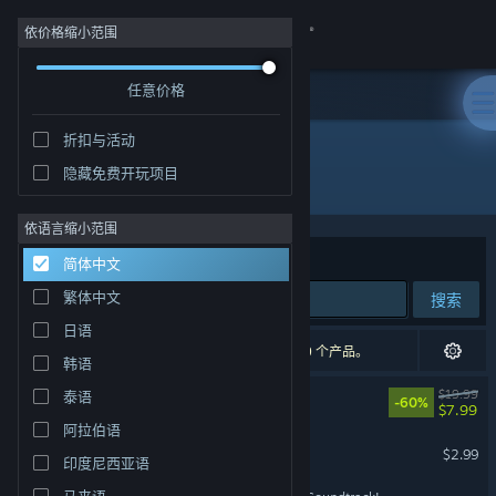
登录
依价格缩小范围
任意价格
商店
折扣与活动
社区
隐藏免费开玩项目
开发者: Bibiki
关于
依语言缩小范围
排序依据
相关性
简体中文
客服
繁体中文
搜索
日语
更改语言
6 个匹配的搜索结果。 根据您的偏好，已排除了 9 个产品。
韩语
获取 Steam 手机应用
Arco
$19.99
泰语
-60%
$7.99
阿拉伯语
查看桌面版网站
10mg :)
$2.99
印度尼西亚语
马来语