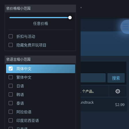
登录
依价格缩小范围
任意价格
商店
折扣与活动
社区
隐藏免费开玩项目
开发者: Beam Team Games
关于
依语言缩小范围
排序依据
相关性
简体中文
客服
繁体中文
搜索
日语
更改语言
1 个匹配的搜索结果。 根据您的偏好，已排除了 1 个产品。
韩语
获取 Steam 手机应用
Stranded Deep Original Soundtrack
泰语
$2.99
阿拉伯语
查看桌面版网站
印度尼西亚语
马来语