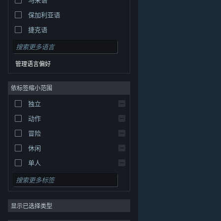
保加利亚语
捷克语
丹麦语
德语
管理语言偏好
英语
依标签缩小范围
西班牙语 - 西班牙
西班牙语 - 拉丁美洲
独立
希腊语
动作
冒险
休闲
单人
模拟
角色扮演
© Valve Corporation。保留所有权利。所有商标均为其在
美国及其它国家/地区的各自持有者所有。
隐私政策
|
法
显示已选择类型
策略
律信息
|
无障碍
|
Steam 订户协议
|
退款
|
Cookie