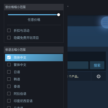
登录
依价格缩小范围
任意价格
商店
折扣与活动
社区
隐藏免费开玩项目
开发者: Atemly Games
关于
依语言缩小范围
排序依据
相关性
简体中文
客服
繁体中文
搜索
日语
更改语言
0 个匹配的搜索结果。 根据您的偏好，已排除了 2 个产品。
韩语
获取 Steam 手机应用
泰语
阿拉伯语
查看桌面版网站
印度尼西亚语
马来语