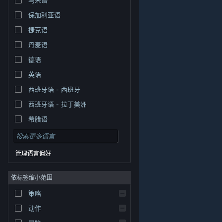
保加利亚语
捷克语
丹麦语
德语
英语
西班牙语 - 西班牙
西班牙语 - 拉丁美洲
希腊语
管理语言偏好
依标签缩小范围
策略
© Valve Corporation。保留所有权利。所有商标均为其在
美国及其它国家/地区的各自持有者所有。
隐私政策
|
法
动作
律信息
|
无障碍
|
Steam 订户协议
|
退款
|
Cookie