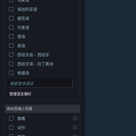
保加利亚语
捷克语
丹麦语
德语
英语
西班牙语 - 西班牙
西班牙语 - 拉丁美洲
希腊语
管理语言偏好
依标签缩小范围
策略
© Valve Corporation。保留所有权利。所有商标均为其在
美国及其它国家/地区的各自持有者所有。
隐私政策
|
法
动作
律信息
|
无障碍
|
Steam 订户协议
|
退款
|
Cookie