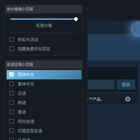
登录
依价格缩小范围
任意价格
商店
折扣与活动
社区
隐藏免费开玩项目
开发者: Alphaquest Games
关于
依语言缩小范围
排序依据
相关性
简体中文
客服
繁体中文
搜索
日语
更改语言
0 个匹配的搜索结果。 根据您的偏好，已排除了 2 个产品。
韩语
获取 Steam 手机应用
泰语
阿拉伯语
查看桌面版网站
印度尼西亚语
马来语