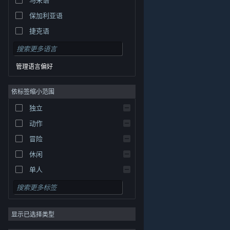
保加利亚语
捷克语
丹麦语
德语
管理语言偏好
英语
依标签缩小范围
西班牙语 - 西班牙
西班牙语 - 拉丁美洲
独立
希腊语
动作
冒险
休闲
单人
模拟
角色扮演
© Valve Corporation。保留所有权利。所有商标均为其在
美国及其它国家/地区的各自持有者所有。
隐私政策
|
法
显示已选择类型
策略
律信息
|
无障碍
|
Steam 订户协议
|
退款
|
Cookie