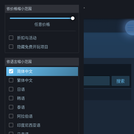
登录
依价格缩小范围
任意价格
商店
折扣与活动
社区
隐藏免费开玩项目
开发者: Alpha Code Inc.
关于
依语言缩小范围
排序依据
相关性
简体中文
客服
繁体中文
搜索
日语
更改语言
0 个匹配的搜索结果。
韩语
获取 Steam 手机应用
泰语
阿拉伯语
查看桌面版网站
印度尼西亚语
马来语