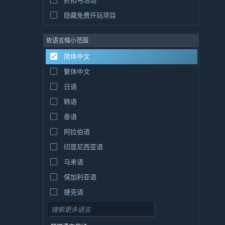
折扣与活动
隐藏免费开玩项目
依语言缩小范围
简体中文
繁体中文
日语
韩语
泰语
阿拉伯语
印度尼西亚语
马来语
保加利亚语
捷克语
丹麦语
德语