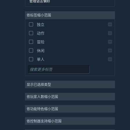
管理语言偏好
英语
依标签缩小范围
西班牙语 - 西班牙
西班牙语 - 拉丁美洲
独立
希腊语
动作
冒险
休闲
单人
模拟
角色扮演
显示已选择类型
策略
2D
依玩家人数缩小范围
抢先体验
依功能特色缩小范围
3D
免费开玩
依控制器支持缩小范围
氛围