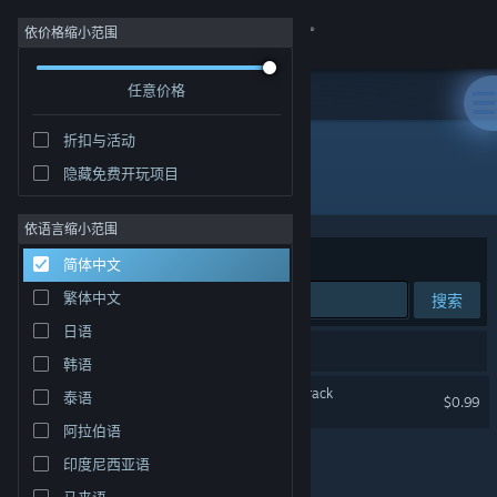
登录
依价格缩小范围
任意价格
商店
折扣与活动
社区
隐藏免费开玩项目
开发者: Abdenara
关于
依语言缩小范围
排序依据
相关性
简体中文
客服
繁体中文
搜索
日语
更改语言
1 个匹配的搜索结果。
韩语
获取 Steam 手机应用
Clans to Kingdoms Soundtrack
泰语
$0.99
阿拉伯语
查看桌面版网站
印度尼西亚语
马来语