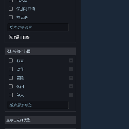
保加利亚语
捷克语
丹麦语
德语
管理语言偏好
英语
依标签缩小范围
西班牙语 - 西班牙
西班牙语 - 拉丁美洲
独立
希腊语
动作
冒险
休闲
单人
模拟
角色扮演
© Valve Corporation。保留所有权利。所有商标均为其在
美国及其它国家/地区的各自持有者所有。
隐私政策
|
法
显示已选择类型
策略
律信息
|
无障碍
|
Steam 订户协议
|
退款
|
Cookie