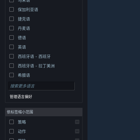
保加利亚语
捷克语
丹麦语
德语
英语
西班牙语 - 西班牙
西班牙语 - 拉丁美洲
希腊语
管理语言偏好
依标签缩小范围
策略
© Valve Corporation。保留所有权利。所有商标均为其在
美国及其它国家/地区的各自持有者所有。
隐私政策
|
法
动作
律信息
|
无障碍
|
Steam 订户协议
|
退款
|
Cookie