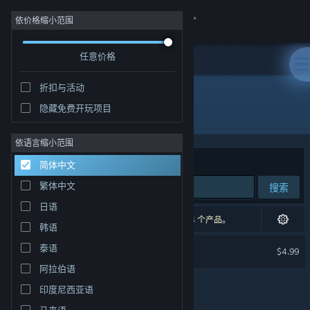
登录
依价格缩小范围
任意价格
商店
折扣与活动
社区
隐藏免费开玩项目
开发者: 3 Sprockets
关于
依语言缩小范围
排序依据
相关性
简体中文
客服
繁体中文
搜索
日语
更改语言
1 个匹配的搜索结果。 根据您的偏好，已排除了 4 个产品。
韩语
获取 Steam 手机应用
Digby Extreme
泰语
$4.99
阿拉伯语
查看桌面版网站
印度尼西亚语
马来语