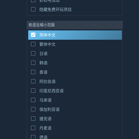
折扣与活动
隐藏免费开玩项目
依语言缩小范围
简体中文
繁体中文
日语
韩语
泰语
阿拉伯语
印度尼西亚语
马来语
保加利亚语
捷克语
丹麦语
德语