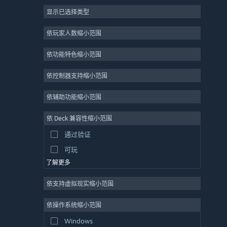
显示已选择类型
大型多人在线
独立
依玩家人数缩小范围
抢先体验
依功能特色缩小范围
休闲
模拟
依控制器支持缩小范围
竞速
依辅助功能缩小范围
体育
依 Deck 兼容性缩小范围
视频制作
通过验证
照片编辑
可玩
了解更多
依支持虚拟现实缩小范围
依操作系统缩小范围
Windows