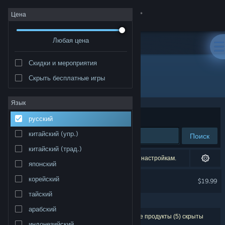
Войти
Цена
Любая цена
Магазин
Скидки и мероприятия
Сообщество
Скрыть бесплатные игры
"Wicked Seed"
Информация
Язык
Сортировать по
релевантности
русский
Поддержка
китайский (упр.)
Поиск
китайский (трад.)
Изменить язык
1 точное совпадение скрыто согласно вашим настройкам.
японский
Скачать мобильное приложение Steam
Wicked Seed
корейский
$19.99
ИСКЛЮЧЕНО СОГЛАСНО НАСТРОЙКАМ
тайский
Полная версия
арабский
Результатов по вашему запросу: 2. Некоторые продукты (5) скрыты
индонезийский
согласно вашим настройкам.