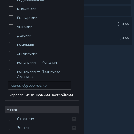
малайский
Вы имели в виду
wicked seven
?
болгарский
STRAFE: Gold Edition
$14.99
чешский
датский
GodWright
$4.99
немецкий
английский
испанский — Испания
испанский — Латинская
Америка
Управление языковыми настройками
© Valve Corporation. Все права сохранены. Все
Метки
торговые марки являются собственностью
соответствующих владельцев в США и других
странах.
Политика конфиденциальности
|
Стратегия
Правовая информация
|
Доступность
|
Соглашение подписчика Steam
|
Возврат средств
|
Файлы cookie
Экшен