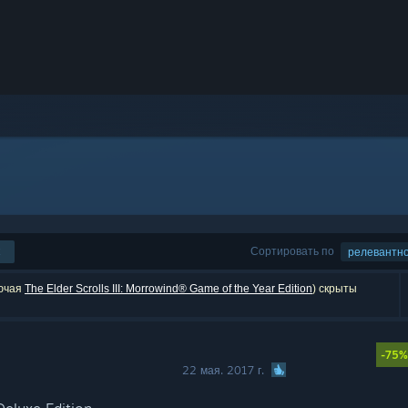
Сортировать по
релевантн
лючая
The Elder Scrolls III: Morrowind® Game of the Year Edition
) скрыты
-75%
22 мая. 2017 г.