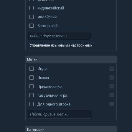
индонезийский
малайский
болгарский
чешский
датский
Управление языковыми настройками
немецкий
Метки
английский
Инди
испанский — Испания
Экшен
испанский — Латинская Америка
Приключение
Казуальная игра
Для одного игрока
Симулятор
Ролевая игра
Категории
Стратегия