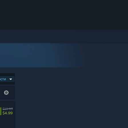
ости
$19.99
$4.99