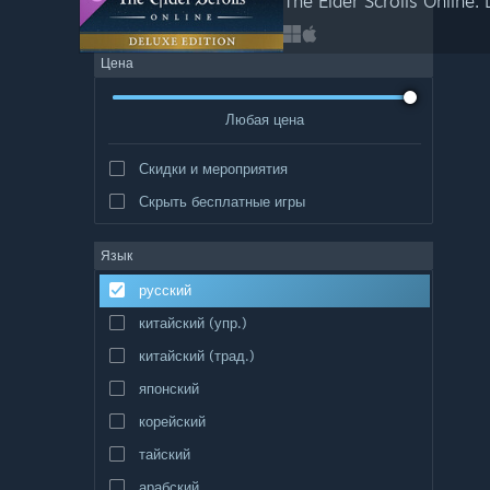
The Elder Scrolls Online: 
Цена
Любая цена
Скидки и мероприятия
Скрыть бесплатные игры
Язык
русский
китайский (упр.)
китайский (трад.)
японский
корейский
тайский
арабский