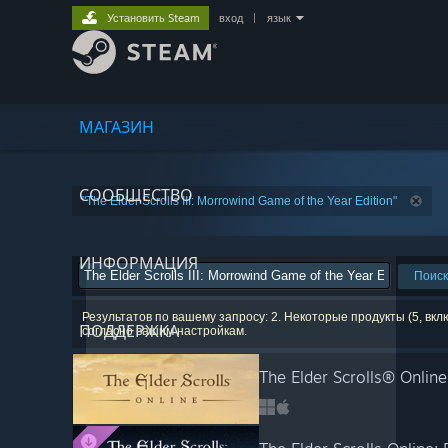
Установить Steam
вход
|
язык
МАГАЗИН
СООБЩЕСТВО
"The Elder Scrolls III: Morrowind Game of the Year Edition"
ИНФОРМАЦИЯ
Поиск
Результатов по вашему запросу: 2. Некоторые продукты (5, вк
ПОДДЕРЖКА
согласно вашим настройкам.
The Elder Scrolls® Online