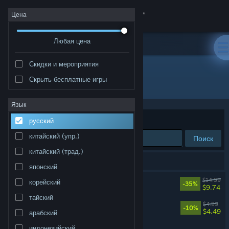
Войти
Цена
Любая цена
Магазин
Скидки и мероприятия
Сообщество
Скрыть бесплатные игры
"SANABI"
Информация
Язык
Сортировать по
релевантности
русский
Поддержка
китайский (упр.)
Поиск
китайский (трад.)
Изменить язык
Результатов по вашему запросу: 3.
японский
Скачать мобильное приложение Steam
SANABI
$14.99
корейский
-35%
$9.74
тайский
Полная версия
SANABI Soundtrack
$4.99
-10%
$4.49
арабский
SANABI: A Haunted Day
индонезийский