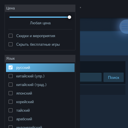
Войти
Цена
Любая цена
Магазин
Скидки и мероприятия
Сообщество
Скрыть бесплатные игры
"Joe LoCicero"
Информация
Язык
Сортировать по
релевантности
русский
Поддержка
китайский (упр.)
Поиск
китайский (трад.)
Изменить язык
Результатов по вашему запросу: 0.
японский
Скачать мобильное приложение Steam
корейский
тайский
Полная версия
арабский
индонезийский