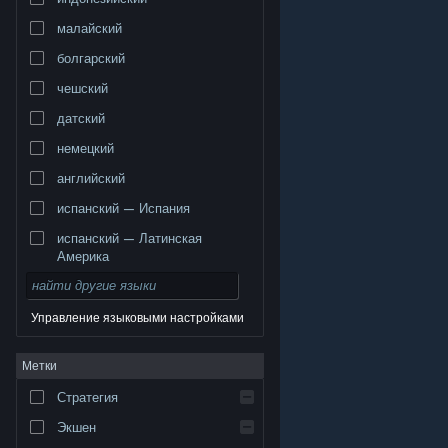
малайский
болгарский
чешский
датский
немецкий
английский
испанский — Испания
испанский — Латинская
Америка
Управление языковыми настройками
© Valve Corporation. Все права сохранены. Все
Метки
торговые марки являются собственностью
соответствующих владельцев в США и других
странах.
Политика конфиденциальности
|
Стратегия
Правовая информация
|
Доступность
|
Соглашение подписчика Steam
|
Возврат средств
|
Файлы cookie
Экшен