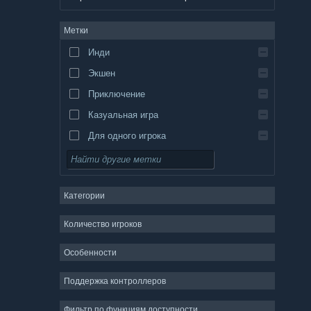
немецкий
Метки
английский
Инди
испанский — Испания
Экшен
испанский — Латинская Америка
Приключение
Казуальная игра
Для одного игрока
Симулятор
Ролевая игра
Категории
Стратегия
2D
Количество игроков
Ранний доступ
Особенности
3D
Поддержка контроллеров
Бесплатная игра
Атмосферная
Фильтр по функциям доступности