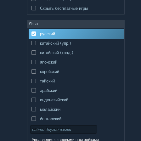
Скрыть бесплатные игры
Язык
русский
китайский (упр.)
китайский (трад.)
японский
корейский
тайский
арабский
индонезийский
малайский
болгарский
чешский
датский
Управление языковыми настройками