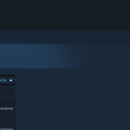
ости
сплатно
сплатно