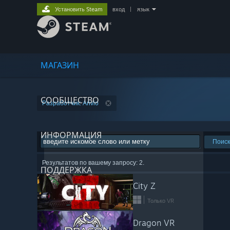
Установить Steam
вход
|
язык
МАГАЗИН
СООБЩЕСТВО
Разработчик: Anvio
ИНФОРМАЦИЯ
Поиск
Результатов по вашему запросу: 2.
ПОДДЕРЖКА
City Z
Только VR
Dragon VR