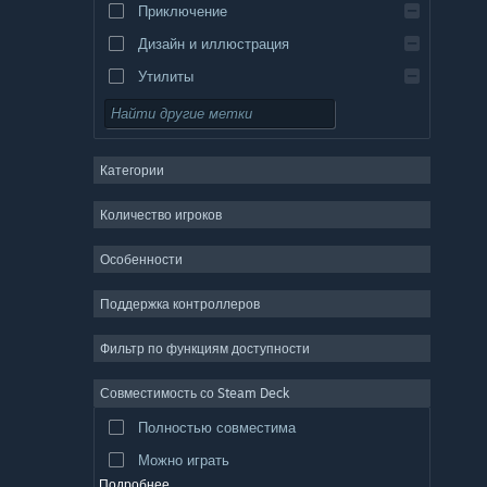
Приключение
Дизайн и иллюстрация
Утилиты
Бесплатная игра
Ролевая игра
Категории
ММО
Инди
Количество игроков
Ранний доступ
Особенности
Казуальная игра
Поддержка контроллеров
Симулятор
Гонки
Фильтр по функциям доступности
Спорт
Совместимость со Steam Deck
Видеопродакшн
Полностью совместима
Обработка фото
Можно играть
Подробнее