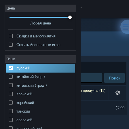
Войти
Цена
Любая цена
Магазин
Скидки и мероприятия
Сообщество
Скрыть бесплатные игры
Издатель: Torture Star Video
Информация
Язык
Сортировать по
релевантности
русский
Поддержка
китайский (упр.)
Поиск
китайский (трад.)
Изменить язык
Результатов по вашему запросу: 1. Некоторые продукты (11)
японский
скрыты согласно вашим настройкам.
Скачать мобильное приложение Steam
корейский
Deadly Night Soundtrack
$7.99
тайский
Полная версия
арабский
индонезийский