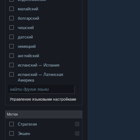
малайский
болгарский
чешский
датский
немецкий
английский
испанский — Испания
испанский — Латинская
Америка
Управление языковыми настройками
© Valve Corporation. Все права сохранены. Все
Метки
торговые марки являются собственностью
соответствующих владельцев в США и других
странах.
Политика конфиденциальности
|
Стратегия
Правовая информация
|
Доступность
|
Соглашение подписчика Steam
|
Возврат средств
|
Файлы cookie
Экшен