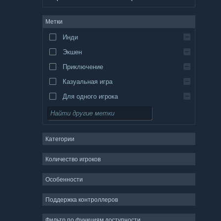
немецкий
Метки
английский
Инди
испанский — Испания
Экшен
испанский — Латинская Америка
Приключение
Казуальная игра
Для одного игрока
Симулятор
Ролевая игра
Категории
Стратегия
2D
Количество игроков
Ранний доступ
Особенности
3D
Поддержка контроллеров
Бесплатная игра
Атмосферная
Фильтр по функциям доступности