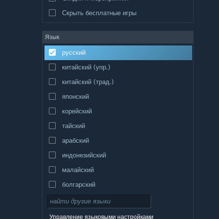
Скрыть бесплатные игры
Язык
русский
китайский (упр.)
китайский (трад.)
японский
корейский
тайский
арабский
индонезийский
малайский
болгарский
чешский
датский
Управление языковыми настройками