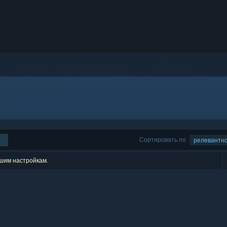
Сортировать по
релевантн
ашим настройкам.