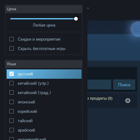
Войти
Цена
Любая цена
Магазин
Скидки и мероприятия
Сообщество
Скрыть бесплатные игры
Издатель: Project Ensō
Информация
Язык
Сортировать по
релевантности
русский
Поддержка
китайский (упр.)
Поиск
китайский (трад.)
Изменить язык
Результатов по вашему запросу: 0. Некоторые продукты (9)
японский
скрыты согласно вашим настройкам.
Скачать мобильное приложение Steam
корейский
тайский
Полная версия
арабский
индонезийский