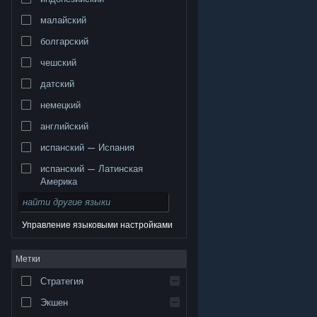
малайский
болгарский
чешский
датский
немецкий
английский
испанский — Испания
испанский — Латинская
Америка
Управление языковыми настройками
© Valve Corporation. Все права сохранены. Все
Метки
торговые марки являются собственностью
соответствующих владельцев в США и других
странах.
Политика конфиденциальности
|
Стратегия
Правовая информация
|
Доступность
|
Соглашение подписчика Steam
|
Возврат средств
|
Файлы cookie
Экшен