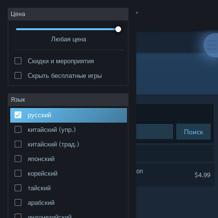
Войти
Цена
Любая цена
Магазин
Скидки и мероприятия
Сообщество
Скрыть бесплатные игры
Издатель: Play Wireless
Информация
Язык
Сортировать по
релевантности
русский
Поддержка
китайский (упр.)
Поиск
китайский (трад.)
Изменить язык
Результатов по вашему запросу: 1.
японский
Скачать мобильное приложение Steam
Evolution Planet: Gold Edition
корейский
$4.99
тайский
Полная версия
арабский
индонезийский