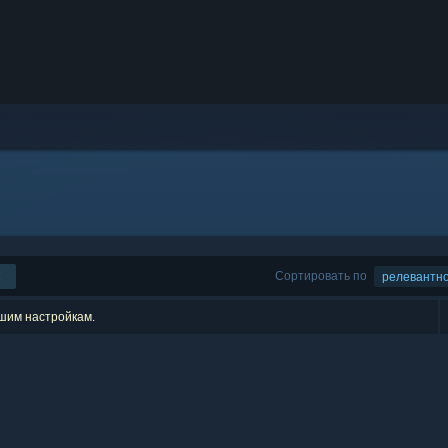
Сортировать по
релевантн
ашим настройкам.